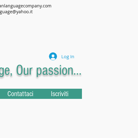
anlanguagecompany.com
guage@yahoo.it
Log In
e, Our passion...
Contattaci
Iscriviti