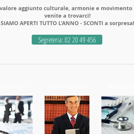
 valore aggiunto culturale, armonie e movimento
venite a trovarci!
SIAMO APERTI TUTTO L’ANNO -
SCONTI a sorpresa
Segreteria: 02 20 49 456
GLESE AFFARI
GIURIDICO-LEGALE
INGLESE MED