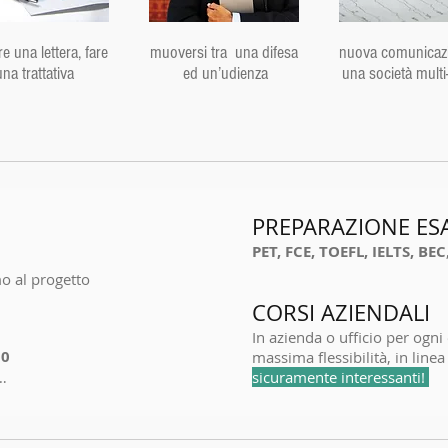
re una lettera, fare
muoversi tra una difesa
nuova comunicazi
una trattativa
ed un’udienza
una società multi
PREPARAZIONE ES
PET, FCE, TOEFL, IELTS, BEC
mo al progetto
CORSI AZIENDALI
In azienda o ufficio per ogni
00
massima flessibilità, in line
…
sicuramente interessanti!