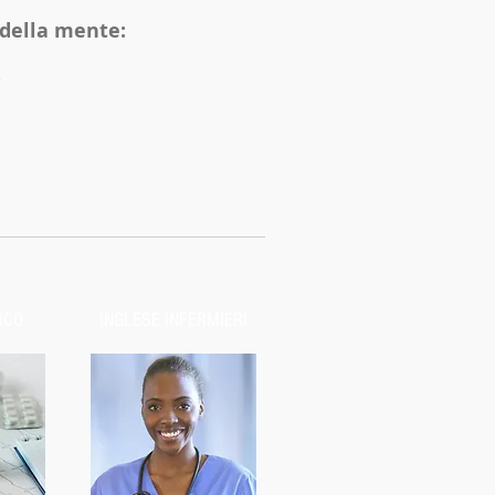
 della mente:
!
ICO
INGLESE INFERMIERI