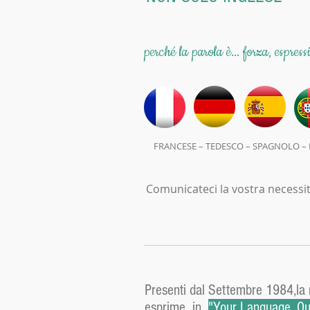
perché la parola è... forza, espress
FRANCESE – TEDESCO – SPAGNOLO – 
Comunicateci la vostra necessità
Presenti dal Settembre 1984,la no
esprime in
"Your Language, Our