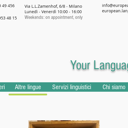
info@europe
0 49 456
Via L.L.Zamenhof, 6/8 - Milano
european.lan
Lunedì - Venerdì 10:00 - 16:00
Weekends: on appointment, only
953 48 15
Your Languag
eri
Altre lingue
Servizi linguistici
Chi siamo