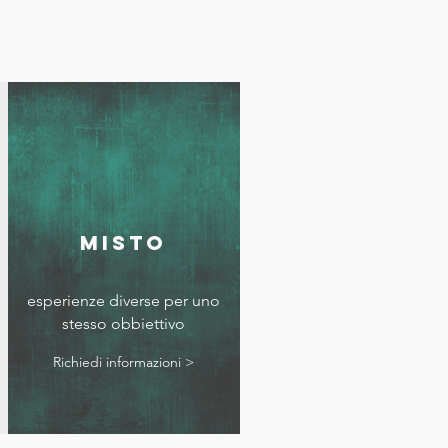
misto
esperienze diverse per uno
stesso obbiettivo
Richiedi informazioni >